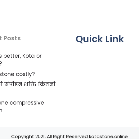
Quick Link
t Posts
s better, Kota or
?
 stone costly?
 की संपीडन शक्ति कितनी
tone compressive
h
Copyright 2021, All Right Reserved kotastone.online