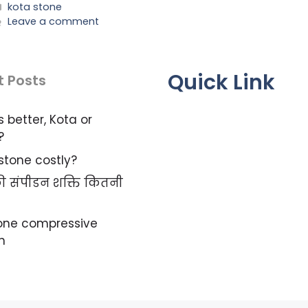
Categories
kota stone
Leave a comment
Quick Link
t Posts
s better, Kota or
?
 stone costly?
 की संपीडन शक्ति कितनी
tone compressive
h