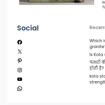
Social
Recen
Which i
Facebook
granite
X
Is Kota
Pinterest
पत्थरों
होती है?
Instagram
kota s
YouTube
strengt
WhatsApp